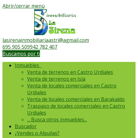
Abrir/cerrar menú
lasirenainmobiliariaastri@agmail.com
695 905 509
942 782 407
Buscamos por ti
Inmuebles
Venta de terrenos en Castro Urdiales
Venta de terrenos en Isla
Venta de locales comerciales en Castro
Urdiales
Venta de locales comerciales en Barakaldo
Traspaso de locales comerciales en Castro
Urdiales
...
Busca otros inmuebles...
Buscador
¿Vendes o Alquilas?