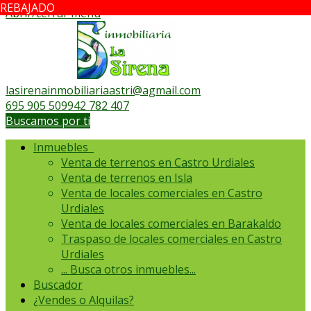
REBAJADO
REBAJADO
Abrir/cerrar menú
lasirenainmobiliariaastri@agmail.com
695 905 509
942 782 407
Buscamos por ti
Inmuebles
Venta de terrenos en Castro Urdiales
Venta de terrenos en Isla
Venta de locales comerciales en Castro
Urdiales
Venta de locales comerciales en Barakaldo
Traspaso de locales comerciales en Castro
Urdiales
...
Busca otros inmuebles...
Buscador
¿Vendes o Alquilas?