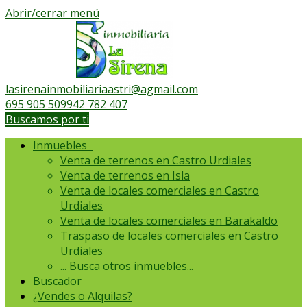
Abrir/cerrar menú
lasirenainmobiliariaastri@agmail.com
695 905 509
942 782 407
Buscamos por ti
Inmuebles
Venta de terrenos en Castro Urdiales
Venta de terrenos en Isla
Venta de locales comerciales en Castro
Urdiales
Venta de locales comerciales en Barakaldo
Traspaso de locales comerciales en Castro
Urdiales
...
Busca otros inmuebles...
Buscador
¿Vendes o Alquilas?