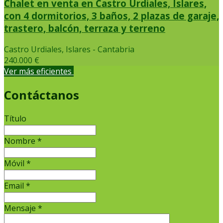
Chalet en venta en Castro Urdiales, Islares,
con 4 dormitorios, 3 baños, 2 plazas de garaje,
trastero, balcón, terraza y terreno
Castro Urdiales, Islares - Cantabria
240.000 €
Ver más eficientes
Contáctanos
Título
Nombre
*
Móvil
*
Email
*
Mensaje
*