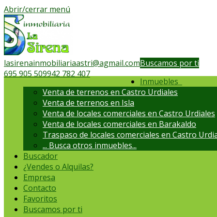
Abrir/cerrar menú
lasirenainmobiliariaastri@agmail.com
Buscamos por ti
695 905 509
942 782 407
Inmuebles
Venta de terrenos en Castro Urdiales
Venta de terrenos en Isla
Venta de locales comerciales en Castro Urdiales
Venta de locales comerciales en Barakaldo
Traspaso de locales comerciales en Castro Urdi
...
Busca otros inmuebles...
Buscador
¿Vendes o Alquilas?
Empresa
Contacto
Favoritos
Buscamos por ti